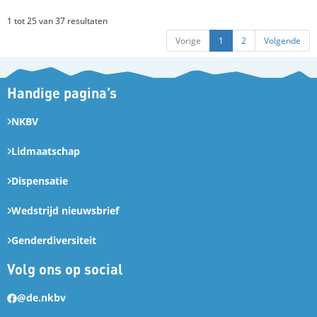
1 tot 25 van 37 resultaten
Vorige
1
2
Volgende
Handige pagina’s
NKBV
Lidmaatschap
Dispensatie
Wedstrijd nieuwsbrief
Genderdiversiteit
Volg ons op social
@de.nkbv