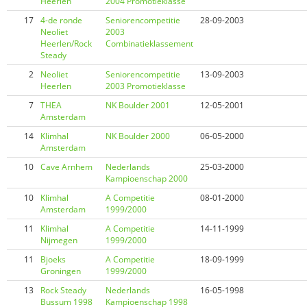
Heerlen
2004 Promotieklasse
17
4-de ronde
Seniorencompetitie
28-09-2003
Neoliet
2003
Heerlen/Rock
Combinatieklassement
Steady
2
Neoliet
Seniorencompetitie
13-09-2003
Heerlen
2003 Promotieklasse
7
THEA
NK Boulder 2001
12-05-2001
Amsterdam
14
Klimhal
NK Boulder 2000
06-05-2000
Amsterdam
10
Cave Arnhem
Nederlands
25-03-2000
Kampioenschap 2000
10
Klimhal
A Competitie
08-01-2000
Amsterdam
1999/2000
11
Klimhal
A Competitie
14-11-1999
Nijmegen
1999/2000
11
Bjoeks
A Competitie
18-09-1999
Groningen
1999/2000
13
Rock Steady
Nederlands
16-05-1998
Bussum 1998
Kampioenschap 1998