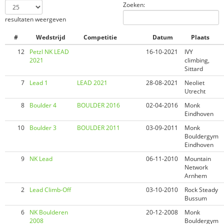
Zoeken:
resultaten weergeven
#
Wedstrijd
Competitie
Datum
Plaats
12
Petzl NK LEAD
16-10-2021
IVY
2021
climbing,
Sittard
7
Lead 1
LEAD 2021
28-08-2021
Neoliet
Utrecht
8
Boulder 4
BOULDER 2016
02-04-2016
Monk
Eindhoven
10
Boulder 3
BOULDER 2011
03-09-2011
Monk
Bouldergym
Eindhoven
9
NK Lead
06-11-2010
Mountain
Network
Arnhem
2
Lead Climb-Off
03-10-2010
Rock Steady
Bussum
6
NK Boulderen
20-12-2008
Monk
2008
Bouldergym