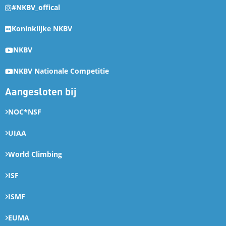
#NKBV_offical
Koninklijke NKBV
NKBV
NKBV Nationale Competitie
Aangesloten bij
NOC*NSF
UIAA
World Climbing
ISF
ISMF
EUMA