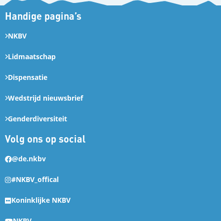
Handige pagina’s
NKBV
Lidmaatschap
Dispensatie
Wedstrijd nieuwsbrief
Genderdiversiteit
Volg ons op social
@de.nkbv
#NKBV_offical
Koninklijke NKBV
NKBV