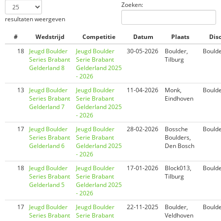
Zoeken:
resultaten weergeven
#
Wedstrijd
Competitie
Datum
Plaats
Disc
18
Jeugd Boulder
Jeugd Boulder
30-05-2026
Boulder,
Bould
Series Brabant
Serie Brabant
Tilburg
Gelderland 8
Gelderland 2025
- 2026
13
Jeugd Boulder
Jeugd Boulder
11-04-2026
Monk,
Bould
Series Brabant
Serie Brabant
Eindhoven
Gelderland 7
Gelderland 2025
- 2026
17
Jeugd Boulder
Jeugd Boulder
28-02-2026
Bossche
Bould
Series Brabant
Serie Brabant
Boulders,
Gelderland 6
Gelderland 2025
Den Bosch
- 2026
18
Jeugd Boulder
Jeugd Boulder
17-01-2026
Block013,
Bould
Series Brabant
Serie Brabant
Tilburg
Gelderland 5
Gelderland 2025
- 2026
17
Jeugd Boulder
Jeugd Boulder
22-11-2025
Boulder,
Bould
Series Brabant
Serie Brabant
Veldhoven