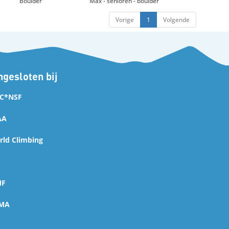
Boulder
Max - senioren - boulder
Vorige
1
Volgende
gesloten bij
C*NSF
AA
ld Climbing
MF
MA