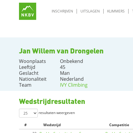
INSCHRIJVEN
UITSLAGEN
KLIMMERS
Jan Willem van Drongelen
Woonplaats
Onbekend
Leeftijd
45
Geslacht
Man
Nationaliteit
Nederland
Team
IVY Climbing
Wedstrijdresultaten
resultaten weergeven
#
Wedstrijd
Competitie