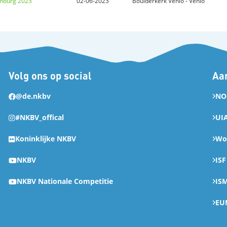
imburg 2023
02-06-2023
Boulderkerk Venlo - Venlo
Volg ons op social
Aan
@de.nkbv
NO
#NKBV_offical
UI
Koninklijke NKBV
Wor
NKBV
ISF
NKBV Nationale Competitie
IS
EU