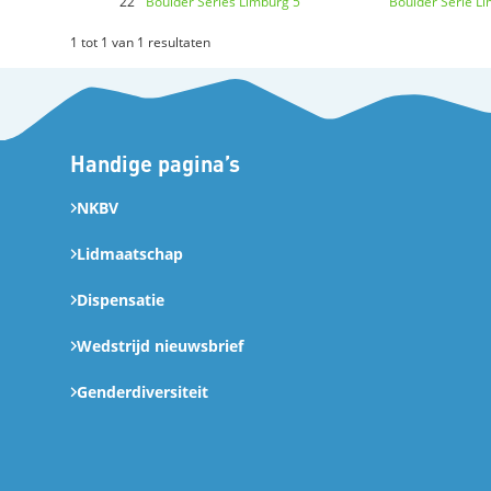
22
Boulder Series Limburg 5
Boulder Serie L
1 tot 1 van 1 resultaten
Handige pagina’s
NKBV
Lidmaatschap
Dispensatie
Wedstrijd nieuwsbrief
Genderdiversiteit