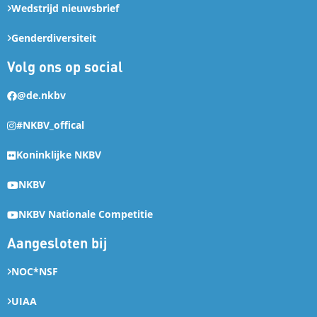
Wedstrijd nieuwsbrief
Genderdiversiteit
Volg ons op social
@de.nkbv
#NKBV_offical
Koninklijke NKBV
NKBV
NKBV Nationale Competitie
Aangesloten bij
NOC*NSF
UIAA