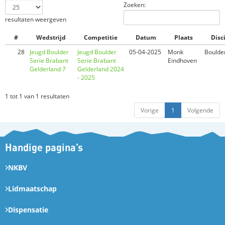
Zoeken:
resultaten weergeven
#
Wedstrijd
Competitie
Datum
Plaats
Disc
28
Jeugd Boulder
Jeugd Boulder
05-04-2025
Monk
Boulde
Serie Brabant
Serie Brabant
Eindhoven
Gelderland 7
Gelderland 2024
- 2025
1 tot 1 van 1 resultaten
Vorige
1
Volgende
Handige pagina’s
NKBV
Lidmaatschap
Dispensatie