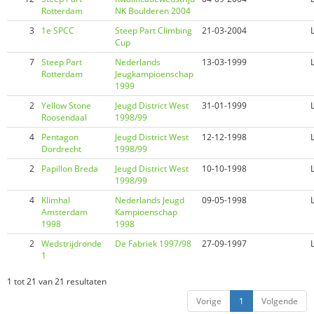
Rotterdam
NK Boulderen 2004
3
1e SPCC
Steep Part Climbing
21-03-2004
Cup
7
Steep Part
Nederlands
13-03-1999
Rotterdam
Jeugkampioenschap
1999
2
Yellow Stone
Jeugd District West
31-01-1999
Roosendaal
1998/99
4
Pentagon
Jeugd District West
12-12-1998
Dordrecht
1998/99
2
Papillon Breda
Jeugd District West
10-10-1998
1998/99
4
Klimhal
Nederlands Jeugd
09-05-1998
Amsterdam
Kampioenschap
1998
1998
2
Wedstrijdronde
De Fabriek 1997/98
27-09-1997
1
1 tot 21 van 21 resultaten
Vorige
1
Volgende