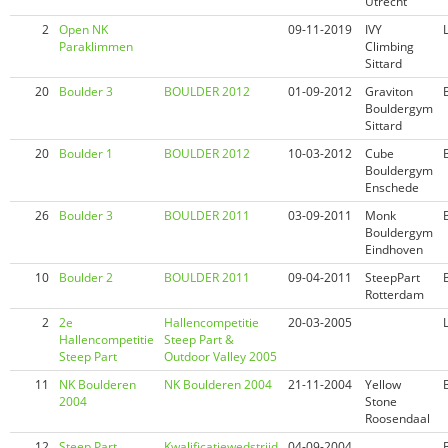
Utrecht
2
Open NK
09-11-2019
IVY
Paraklimmen
Climbing
Sittard
20
Boulder 3
BOULDER 2012
01-09-2012
Graviton
Bouldergym
Sittard
20
Boulder 1
BOULDER 2012
10-03-2012
Cube
Bouldergym
Enschede
26
Boulder 3
BOULDER 2011
03-09-2011
Monk
Bouldergym
Eindhoven
10
Boulder 2
BOULDER 2011
09-04-2011
SteepPart
Rotterdam
2
2e
Hallencompetitie
20-03-2005
Hallencompetitie
Steep Part &
Steep Part
Outdoor Valley 2005
11
NK Boulderen
NK Boulderen 2004
21-11-2004
Yellow
2004
Stone
Roosendaal
12
Steep Part
Kwalificatiewedstrijd
04-09-2004