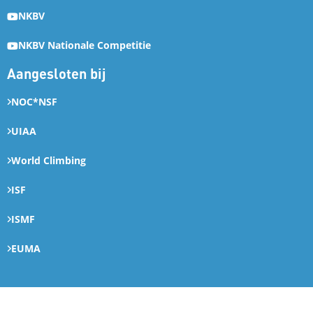
NKBV
NKBV Nationale Competitie
Aangesloten bij
NOC*NSF
UIAA
World Climbing
ISF
ISMF
EUMA