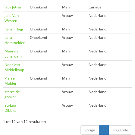
Jack Jutras
Onbekend
Man
Canada
Julie Van
Vrouw
Nederland
Westen
Karim Hajji
Onbekend
Man
Nederland
Lara
Onbekend
Vrouw
Nederland
Hemmelder
Maaren
Onbekend
Man
Nederland
Schardam
Noor van
Vrouw
Nederland
Middelkoop
Pierre
Onbekend
Man
Nederland
Mulder
sterre de
Vrouw
Nederland
gooijer
Yu-Lan
Vrouw
Nederland
Dibbits
1 tot 12 van 12 resultaten
Vorige
1
Volgende