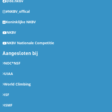
@de.nkbv
#NKBV_offical
Koninklijke NKBV
NKBV
NKBV Nationale Competitie
Aangesloten bij
NOC*NSF
UIAA
World Climbing
ISF
ISMF