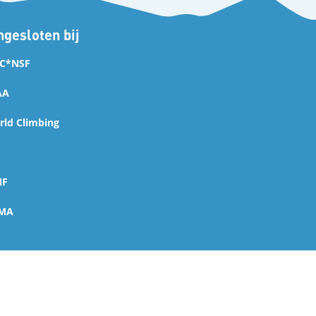
gesloten bij
C*NSF
AA
ld Climbing
MF
MA