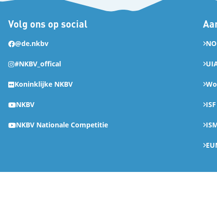
Volg ons op social
Aan
@de.nkbv
NO
#NKBV_offical
UI
Koninklijke NKBV
Wor
NKBV
ISF
NKBV Nationale Competitie
IS
EU