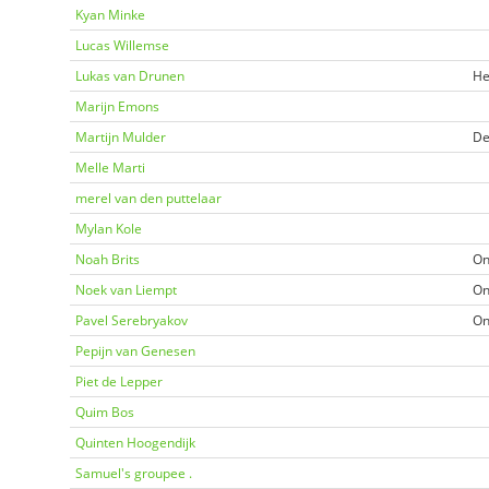
Kyan Minke
Lucas Willemse
Lukas van Drunen
He
Marijn Emons
Martijn Mulder
De
Melle Marti
merel van den puttelaar
Mylan Kole
Noah Brits
On
Noek van Liempt
On
Pavel Serebryakov
On
Pepijn van Genesen
Piet de Lepper
Quim Bos
Quinten Hoogendijk
Samuel's groupee .