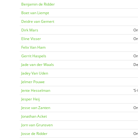
Benjamin de Ridder
Boet van Liempt
Deidre van Gemert
Dirk Mars
On
Eline Visser
On
Felix Van Ham
Gerrit Haspels
On
Jade van der Waals
De
Jadey Van Uden
Jelmer Pouwe
Jente Hesselman
‘S
Jesper Heij
Jesse van Zanten
On
Jonathan Acket
Jorn van Grunsven
Josse de Ridder
On