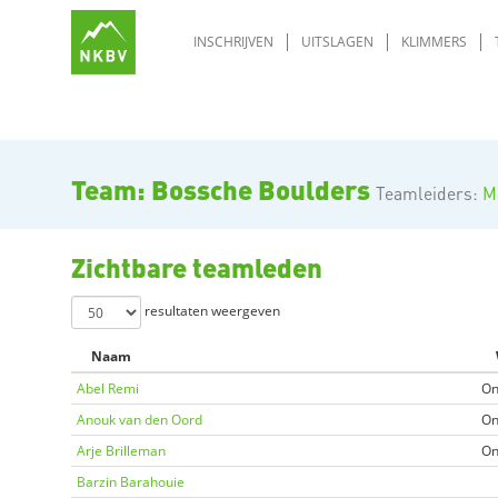
INSCHRIJVEN
UITSLAGEN
KLIMMERS
Team: Bossche Boulders
Teamleiders:
M
Zichtbare teamleden
resultaten weergeven
Naam
Abel Remi
On
Anouk van den Oord
On
Arje Brilleman
On
Barzin Barahouie