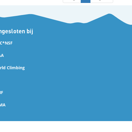
gesloten bij
C*NSF
AA
ld Climbing
MF
MA