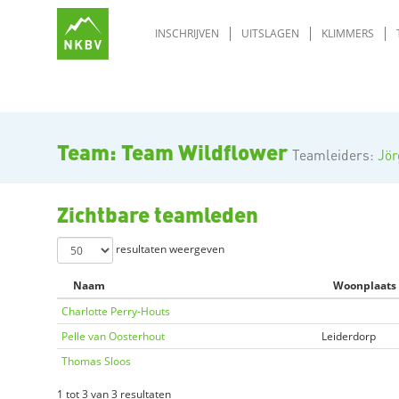
INSCHRIJVEN
UITSLAGEN
KLIMMERS
Team: Team Wildflower
Teamleiders:
Jör
Zichtbare teamleden
resultaten weergeven
Naam
Woonplaats
Charlotte Perry-Houts
Pelle van Oosterhout
Leiderdorp
Thomas Sloos
1 tot 3 van 3 resultaten