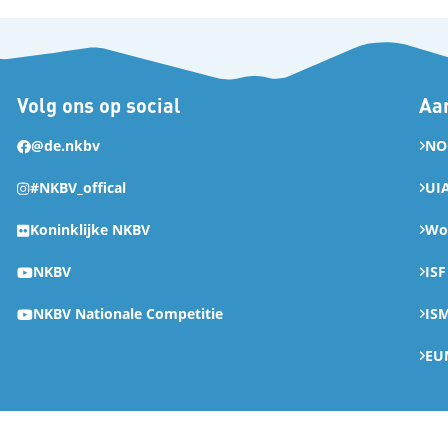
Volg ons op social
Aan
@de.nkbv
NO
#NKBV_offical
UI
Koninklijke NKBV
Wor
NKBV
ISF
NKBV Nationale Competitie
IS
EU