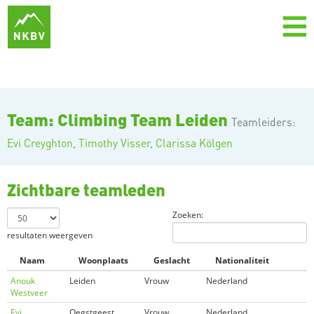
Team: Climbing Team Leiden
Teamleiders:
Evi Creyghton
,
Timothy Visser
,
Clarissa Kölgen
Zichtbare teamleden
Zoeken:
resultaten weergeven
Naam
Woonplaats
Geslacht
Nationaliteit
Anouk
Leiden
Vrouw
Nederland
Westveer
Evi
Oegstgeest
Vrouw
Nederland