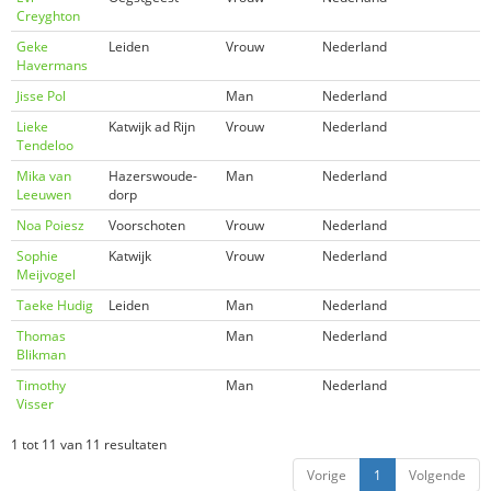
Creyghton
Geke
Leiden
Vrouw
Nederland
Havermans
Jisse Pol
Man
Nederland
Lieke
Katwijk ad Rijn
Vrouw
Nederland
Tendeloo
Mika van
Hazerswoude-
Man
Nederland
Leeuwen
dorp
Noa Poiesz
Voorschoten
Vrouw
Nederland
Sophie
Katwijk
Vrouw
Nederland
Meijvogel
Taeke Hudig
Leiden
Man
Nederland
Thomas
Man
Nederland
Blikman
Timothy
Man
Nederland
Visser
1 tot 11 van 11 resultaten
Vorige
1
Volgende