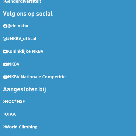
Genderdiversiteit
Volg ons op social
@de.nkbv
#NKBV_offical
Koninklijke NKBV
NKBV
NKBV Nationale Competitie
Aangesloten bij
NOC*NSF
UIAA
World Climbing