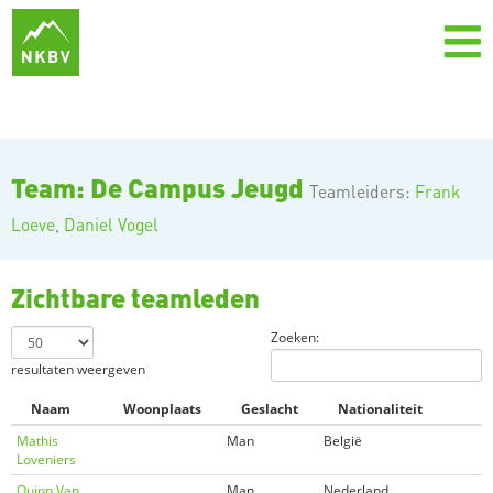
Team: De Campus Jeugd
Teamleiders:
Frank
Loeve
,
Daniel Vogel
Zichtbare teamleden
Zoeken:
resultaten weergeven
Naam
Woonplaats
Geslacht
Nationaliteit
Mathis
Man
België
Loveniers
Quinn Van
Man
Nederland