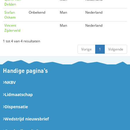
Delden
Stefan
Onbekend
Man
Nederland
Oskam
Vincent
Man
Nederland
Zijderveld
1 tot 4 van 4 resultaten
Vorige
1
Volgende
Handige pagina’s
NKBV
Lidmaatschap
Dispensatie
Wedstrijd nieuwsbrief