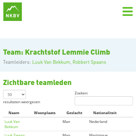
Team: Krachtstof Lemmie Climb
Teamleiders:
Luuk Van Bekkum
,
Robbert Spaans
Zichtbare teamleden
Zoeken:
resultaten weergeven
Naam
Woonplaats
Geslacht
Nationaliteit
Luuk Van
Man
Nederland
Bekkum
Luuk Zwaan
Man
Martinique