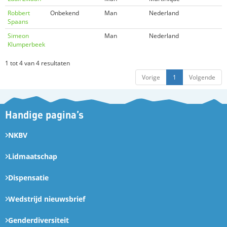
Robbert
Onbekend
Man
Nederland
Spaans
Simeon
Man
Nederland
Klumperbeek
1 tot 4 van 4 resultaten
Vorige
1
Volgende
Handige pagina’s
NKBV
Lidmaatschap
Dispensatie
Wedstrijd nieuwsbrief
Genderdiversiteit