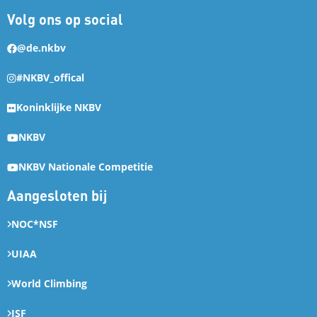
Volg ons op social
@de.nkbv
#NKBV_offical
Koninklijke NKBV
NKBV
NKBV Nationale Competitie
Aangesloten bij
NOC*NSF
UIAA
World Climbing
ISF