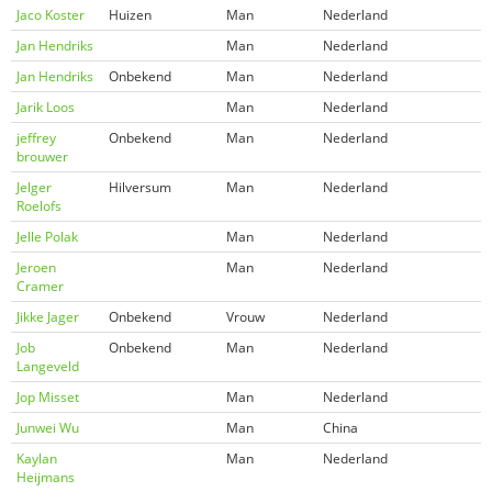
Jaco Koster
Huizen
Man
Nederland
Jan Hendriks
Man
Nederland
Jan Hendriks
Onbekend
Man
Nederland
Jarik Loos
Man
Nederland
jeffrey
Onbekend
Man
Nederland
brouwer
Jelger
Hilversum
Man
Nederland
Roelofs
Jelle Polak
Man
Nederland
Jeroen
Man
Nederland
Cramer
Jikke Jager
Onbekend
Vrouw
Nederland
Job
Onbekend
Man
Nederland
Langeveld
Jop Misset
Man
Nederland
Junwei Wu
Man
China
Kaylan
Man
Nederland
Heijmans