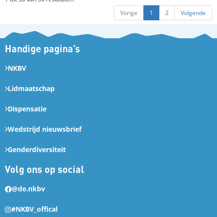
Vorige
1
2
Volgende
Handige pagina’s
NKBV
Lidmaatschap
Dispensatie
Wedstrijd nieuwsbrief
Genderdiversiteit
Volg ons op social
@de.nkbv
#NKBV_offical