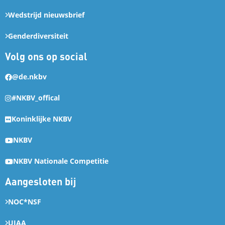
Wedstrijd nieuwsbrief
Genderdiversiteit
Volg ons op social
@de.nkbv
#NKBV_offical
Koninklijke NKBV
NKBV
NKBV Nationale Competitie
Aangesloten bij
NOC*NSF
UIAA