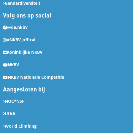
Genderdiversiteit
Volg ons op social
@de.nkbv
#NKBV_offical
Koninklijke NKBV
NKBV
NKBV Nationale Competitie
Aangesloten bij
NOC*NSF
UIAA
World Climbing