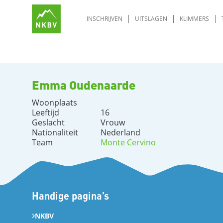
INSCHRIJVEN
UITSLAGEN
KLIMMERS
Emma Oudenaarde
Woonplaats
Leeftijd
16
Geslacht
Vrouw
Nationaliteit
Nederland
Team
Monte Cervino
Handige pagina’s
NKBV