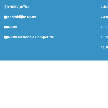
#NKBV_offical
UI
Koninklijke NKBV
Wor
NKBV
ISF
NKBV Nationale Competitie
IS
EU