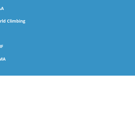
AA
ld Climbing
MF
MA