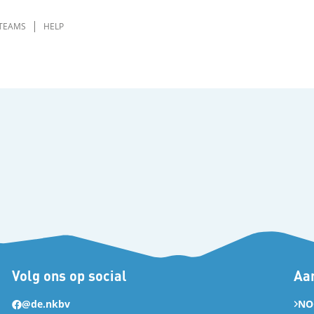
TEAMS
HELP
Volg ons op social
Aan
@de.nkbv
NO