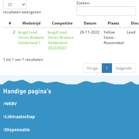
Zoeken:
resultaten weergeven
#
Wedstrijd
Competitie
Datum
Plaats
Disc
2
Jeugd Lead
Jeugd Lead
26-11-2022
Yellow
Lead
Series Brabant
Series Brabant
Stone -
Gelderland 1
Gelderland
Roosendaal
2022/2023
1 tot 1 van 1 resultaten
Vorige
1
Volgende
Handige pagina’s
NKBV
Lidmaatschap
Dispensatie