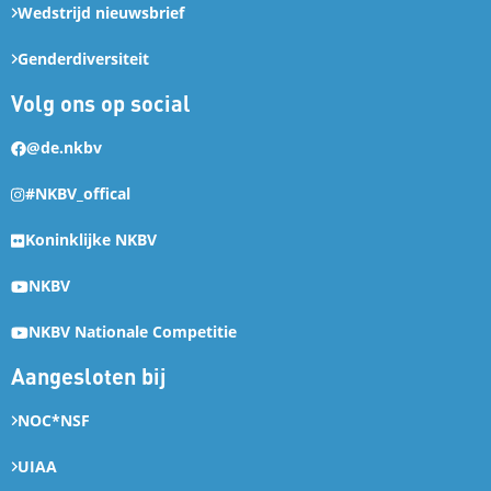
Wedstrijd nieuwsbrief
Genderdiversiteit
Volg ons op social
@de.nkbv
#NKBV_offical
Koninklijke NKBV
NKBV
NKBV Nationale Competitie
Aangesloten bij
NOC*NSF
UIAA