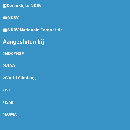
Koninklijke NKBV
NKBV
NKBV Nationale Competitie
Aangesloten bij
NOC*NSF
UIAA
World Climbing
ISF
ISMF
EUMA