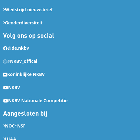
Wedstrijd nieuwsbrief
Genderdiversiteit
Volg ons op social
@de.nkbv
#NKBV_offical
Koninklijke NKBV
NKBV
NKBV Nationale Competitie
Aangesloten bij
NOC*NSF
UIAA