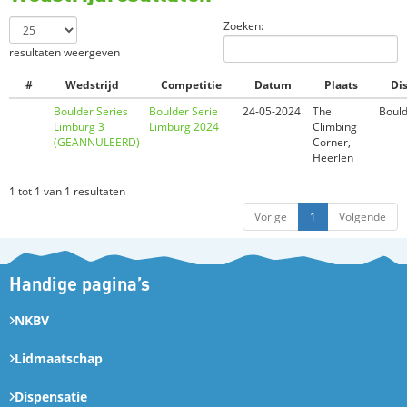
Zoeken:
resultaten weergeven
#
Wedstrijd
Competitie
Datum
Plaats
Dis
Boulder Series
Boulder Serie
24-05-2024
The
Boul
Limburg 3
Limburg 2024
Climbing
(GEANNULEERD)
Corner,
Heerlen
1 tot 1 van 1 resultaten
Vorige
1
Volgende
Handige pagina’s
NKBV
Lidmaatschap
Dispensatie