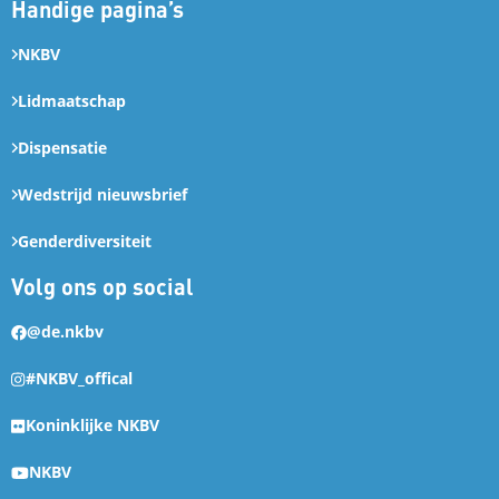
Handige pagina’s
NKBV
Lidmaatschap
Dispensatie
Wedstrijd nieuwsbrief
Genderdiversiteit
Volg ons op social
@de.nkbv
#NKBV_offical
Koninklijke NKBV
NKBV