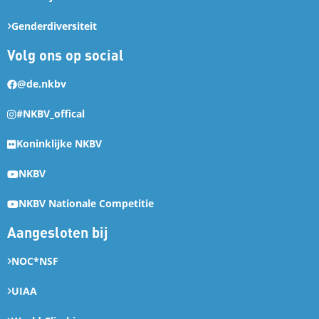
Genderdiversiteit
Volg ons op social
@de.nkbv
#NKBV_offical
Koninklijke NKBV
NKBV
NKBV Nationale Competitie
Aangesloten bij
NOC*NSF
UIAA