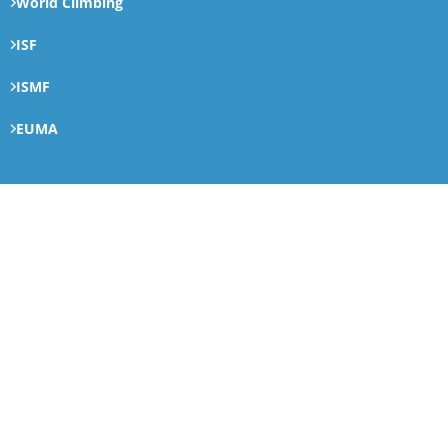
World Climbing
ISF
ISMF
EUMA