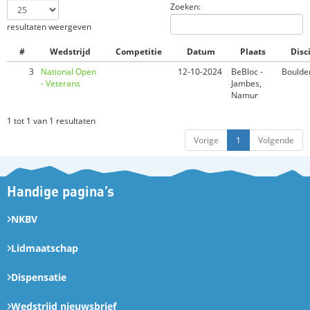
Zoeken:
resultaten weergeven
#
Wedstrijd
Competitie
Datum
Plaats
Disc
3
National Open
12-10-2024
BeBloc -
Boulde
- Veterans
Jambes,
Namur
1 tot 1 van 1 resultaten
Vorige
1
Volgende
Handige pagina’s
NKBV
Lidmaatschap
Dispensatie
Wedstrijd nieuwsbrief