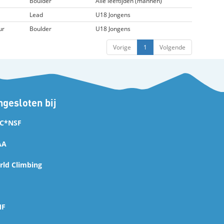
Boulder
Alle leeftijden (mannen)
Lead
U18 Jongens
ur
Boulder
U18 Jongens
Vorige
1
Volgende
gesloten bij
C*NSF
AA
ld Climbing
MF