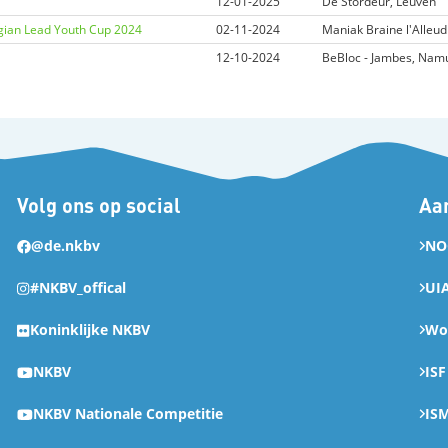
12-01-2025
De Stordeur, Leuven
gian Lead Youth Cup 2024
02-11-2024
Maniak Braine l'Alleud
12-10-2024
BeBloc - Jambes, Nam
Volg ons op social
Aan
@de.nkbv
NO
#NKBV_offical
UI
Koninklijke NKBV
Wor
NKBV
ISF
NKBV Nationale Competitie
IS