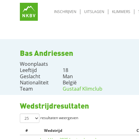
INSCHRIJVEN
UITSLAGEN
KLIMMERS
Bas Andriessen
Woonplaats
Leeftijd
18
Geslacht
Man
Nationaliteit
België
Team
Gustaaf Klimclub
Wedstrijdresultaten
resultaten weergeven
#
Wedstrijd
C