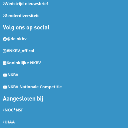
Wedstrijd nieuwsbrief
Genderdiversiteit
Volg ons op social
@de.nkbv
#NKBV_offical
Koninklijke NKBV
NKBV
NKBV Nationale Competitie
Aangesloten bij
NOC*NSF
UIAA