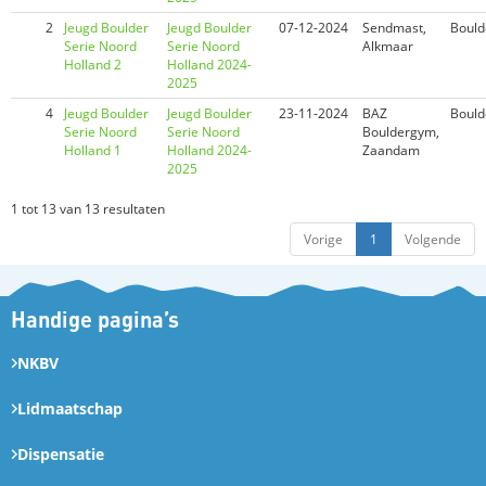
2
Jeugd Boulder
Jeugd Boulder
07-12-2024
Sendmast,
Bould
Serie Noord
Serie Noord
Alkmaar
Holland 2
Holland 2024-
2025
4
Jeugd Boulder
Jeugd Boulder
23-11-2024
BAZ
Bould
Serie Noord
Serie Noord
Bouldergym,
Holland 1
Holland 2024-
Zaandam
2025
1 tot 13 van 13 resultaten
Vorige
1
Volgende
Handige pagina’s
NKBV
Lidmaatschap
Dispensatie