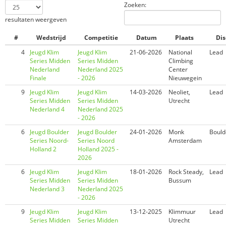
Zoeken:
resultaten weergeven
#
Wedstrijd
Competitie
Datum
Plaats
Dis
4
Jeugd Klim
Jeugd Klim
21-06-2026
National
Lead
Series Midden
Series Midden
Climbing
Nederland
Nederland 2025
Center
Finale
- 2026
Nieuwegein
9
Jeugd Klim
Jeugd Klim
14-03-2026
Neoliet,
Lead
Series Midden
Series Midden
Utrecht
Nederland 4
Nederland 2025
- 2026
6
Jeugd Boulder
Jeugd Boulder
24-01-2026
Monk
Bould
Series Noord-
Series Noord
Amsterdam
Holland 2
Holland 2025 -
2026
6
Jeugd Klim
Jeugd Klim
18-01-2026
Rock Steady,
Lead
Series Midden
Series Midden
Bussum
Nederland 3
Nederland 2025
- 2026
9
Jeugd Klim
Jeugd Klim
13-12-2025
Klimmuur
Lead
Series Midden
Series Midden
Utrecht