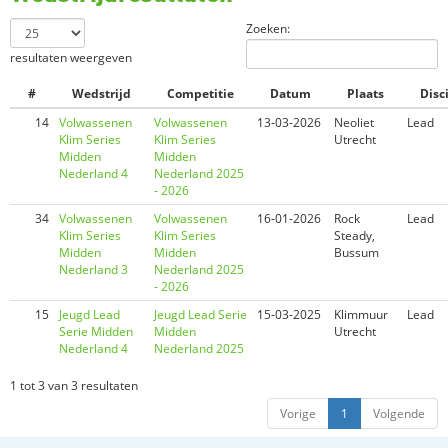
Zoeken:
resultaten weergeven
#
Wedstrijd
Competitie
Datum
Plaats
Disc
14
Volwassenen
Volwassenen
13-03-2026
Neoliet
Lead
Klim Series
Klim Series
Utrecht
Midden
Midden
Nederland 4
Nederland 2025
- 2026
34
Volwassenen
Volwassenen
16-01-2026
Rock
Lead
Klim Series
Klim Series
Steady,
Midden
Midden
Bussum
Nederland 3
Nederland 2025
- 2026
15
Jeugd Lead
Jeugd Lead Serie
15-03-2025
Klimmuur
Lead
Serie Midden
Midden
Utrecht
Nederland 4
Nederland 2025
1 tot 3 van 3 resultaten
Vorige
1
Volgende