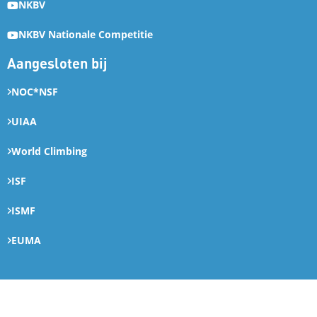
NKBV
NKBV Nationale Competitie
Aangesloten bij
NOC*NSF
UIAA
World Climbing
ISF
ISMF
EUMA