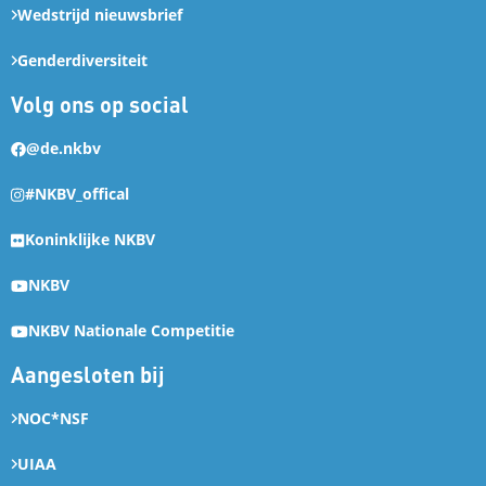
Wedstrijd nieuwsbrief
Genderdiversiteit
Volg ons op social
@de.nkbv
#NKBV_offical
Koninklijke NKBV
NKBV
NKBV Nationale Competitie
Aangesloten bij
NOC*NSF
UIAA