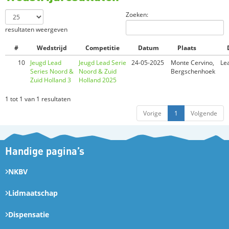
Zoeken:
resultaten weergeven
#
Wedstrijd
Competitie
Datum
Plaats
10
Jeugd Lead
Jeugd Lead Serie
24-05-2025
Monte Cervino,
Le
Series Noord &
Noord & Zuid
Bergschenhoek
Zuid Holland 3
Holland 2025
1 tot 1 van 1 resultaten
Vorige
1
Volgende
Handige pagina’s
NKBV
Lidmaatschap
Dispensatie