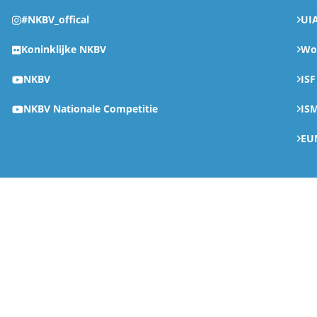
#NKBV_offical
UI
Koninklijke NKBV
Wor
NKBV
ISF
NKBV Nationale Competitie
IS
EU