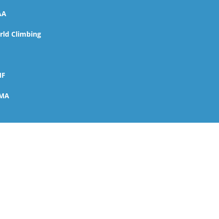
AA
ld Climbing
MF
MA