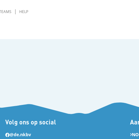
TEAMS
HELP
Volg ons op social
Aan
@de.nkbv
NO