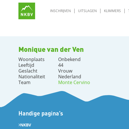
INSCHRIJVEN
UITSLAGEN
KLIMMERS
Monique van der Ven
Woonplaats
Onbekend
Leeftijd
44
Geslacht
Vrouw
Nationaliteit
Nederland
Team
Monte Cervino
Handige pagina’s
NKBV