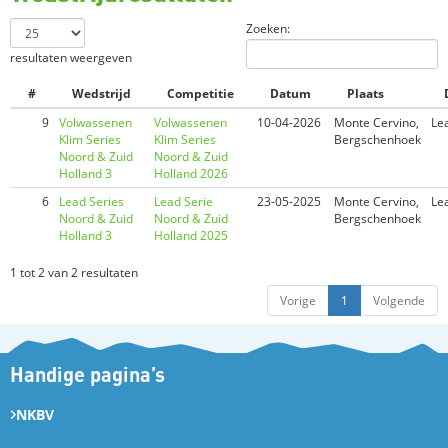
Zoeken:
resultaten weergeven
#
Wedstrijd
Competitie
Datum
Plaats
9
Volwassenen
Volwassenen
10-04-2026
Monte Cervino,
Le
Klim Series
Klim Series
Bergschenhoek​
Noord & Zuid
Noord & Zuid
Holland 3
Holland 2026
6
Lead Series
Lead Serie
23-05-2025
Monte Cervino,
Le
Noord & Zuid
Noord & Zuid
Bergschenhoek
Holland 3
Holland 2025
1 tot 2 van 2 resultaten
Vorige
1
Volgende
Handige pagina’s
NKBV