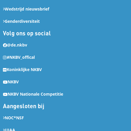
Wedstrijd nieuwsbrief
Genderdiversiteit
Volg ons op social
@de.nkbv
#NKBV_offical
Koninklijke NKBV
NKBV
NKBV Nationale Competitie
Aangesloten bij
NOC*NSF
UIAA