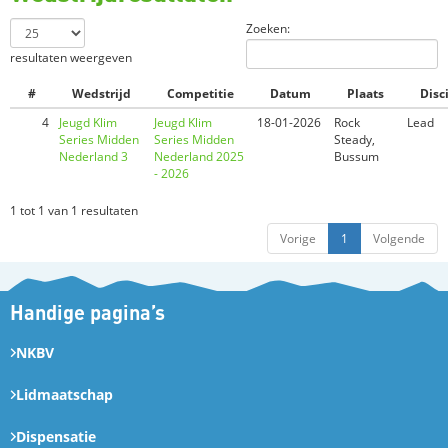
Zoeken:
resultaten weergeven
#
Wedstrijd
Competitie
Datum
Plaats
Disc
4
Jeugd Klim
Jeugd Klim
18-01-2026
Rock
Lead
Series Midden
Series Midden
Steady,
Nederland 3
Nederland 2025
Bussum
- 2026
1 tot 1 van 1 resultaten
Vorige
1
Volgende
Handige pagina’s
NKBV
Lidmaatschap
Dispensatie