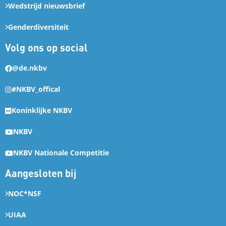
Wedstrijd nieuwsbrief
Genderdiversiteit
Volg ons op social
@de.nkbv
#NKBV_offical
Koninklijke NKBV
NKBV
NKBV Nationale Competitie
Aangesloten bij
NOC*NSF
UIAA