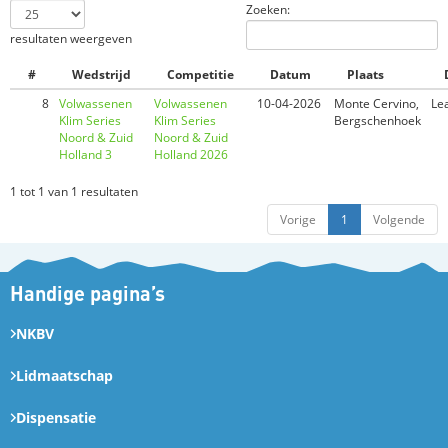
Zoeken:
resultaten weergeven
#
Wedstrijd
Competitie
Datum
Plaats
8
Volwassenen
Volwassenen
10-04-2026
Monte Cervino,
Le
Klim Series
Klim Series
Bergschenhoek​
Noord & Zuid
Noord & Zuid
Holland 3
Holland 2026
1 tot 1 van 1 resultaten
Vorige
1
Volgende
Handige pagina’s
NKBV
Lidmaatschap
Dispensatie