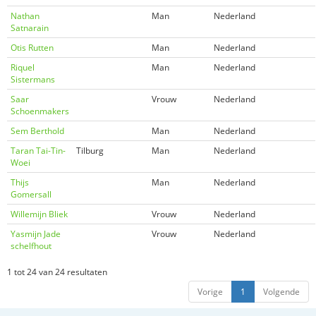
Nathan
Man
Nederland
Satnarain
Otis Rutten
Man
Nederland
Riquel
Man
Nederland
Sistermans
Saar
Vrouw
Nederland
Schoenmakers
Sem Berthold
Man
Nederland
Taran Tai-Tin-
Tilburg
Man
Nederland
Woei
Thijs
Man
Nederland
Gomersall
Willemijn Bliek
Vrouw
Nederland
Yasmijn Jade
Vrouw
Nederland
schelfhout
1 tot 24 van 24 resultaten
Vorige
1
Volgende