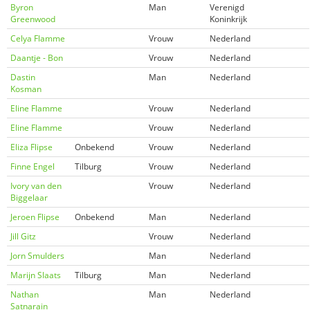
Byron
Man
Verenigd
Greenwood
Koninkrijk
Celya Flamme
Vrouw
Nederland
Daantje - Bon
Vrouw
Nederland
Dastin
Man
Nederland
Kosman
Eline Flamme
Vrouw
Nederland
Eline Flamme
Vrouw
Nederland
Eliza Flipse
Onbekend
Vrouw
Nederland
Finne Engel
Tilburg
Vrouw
Nederland
Ivory van den
Vrouw
Nederland
Biggelaar
Jeroen Flipse
Onbekend
Man
Nederland
Jill Gitz
Vrouw
Nederland
Jorn Smulders
Man
Nederland
Marijn Slaats
Tilburg
Man
Nederland
Nathan
Man
Nederland
Satnarain