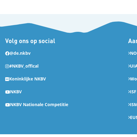
Volg ons op social
Aan
@de.nkbv
NO
#NKBV_offical
UI
Koninklijke NKBV
Wor
NKBV
ISF
NKBV Nationale Competitie
IS
EU