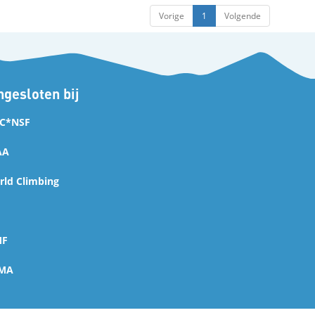
Vorige
1
Volgende
gesloten bij
C*NSF
AA
ld Climbing
MF
MA