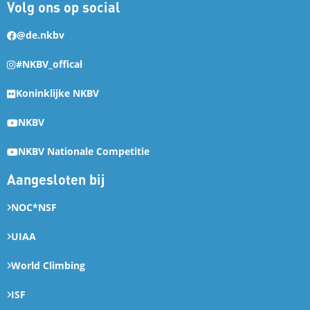
Volg ons op social
@de.nkbv
#NKBV_offical
Koninklijke NKBV
NKBV
NKBV Nationale Competitie
Aangesloten bij
NOC*NSF
UIAA
World Climbing
ISF