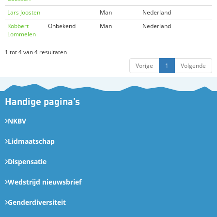
Lars Joosten
Man
Nederland
Robbert
Onbekend
Man
Nederland
Lommelen
1 tot 4 van 4 resultaten
Vorige
1
Volgende
Handige pagina’s
NKBV
Lidmaatschap
Dispensatie
Wedstrijd nieuwsbrief
Genderdiversiteit