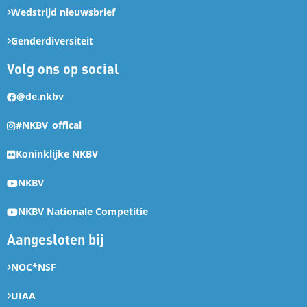
Wedstrijd nieuwsbrief
Genderdiversiteit
Volg ons op social
@de.nkbv
#NKBV_offical
Koninklijke NKBV
NKBV
NKBV Nationale Competitie
Aangesloten bij
NOC*NSF
UIAA