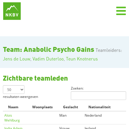
Team: Anabolic Psycho Gains
Teamleiders:
Jens de Louw
,
Vadim Duterloo
,
Teun Knotnerus
Zichtbare teamleden
Zoeken:
resultaten weergeven
Naam
Woonplaats
Geslacht
Nationaliteit
Alois
Man
Nederland
Wehlburg
India Adam
Vrouw
Ierland