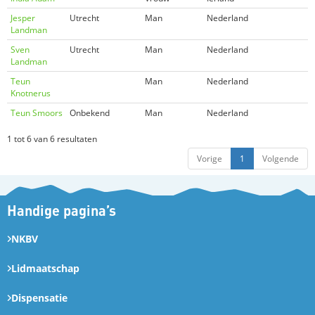
Jesper
Utrecht
Man
Nederland
Landman
Sven
Utrecht
Man
Nederland
Landman
Teun
Man
Nederland
Knotnerus
Teun Smoors
Onbekend
Man
Nederland
1 tot 6 van 6 resultaten
Vorige
1
Volgende
Handige pagina’s
NKBV
Lidmaatschap
Dispensatie