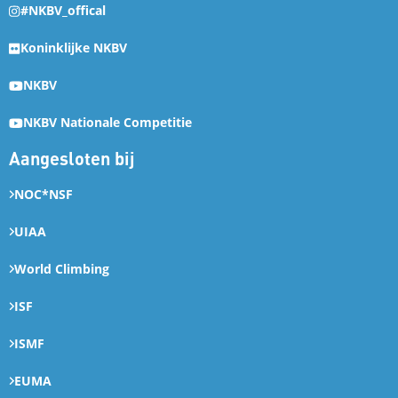
#NKBV_offical
Koninklijke NKBV
NKBV
NKBV Nationale Competitie
Aangesloten bij
NOC*NSF
UIAA
World Climbing
ISF
ISMF
EUMA