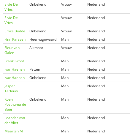
Elvie De
Onbekend
Vrouw
Nederland
Vries
Elvie De
Vrouw
Nederland
Vries
Emke Bodde
Onbekend
Vrouw
Nederland
Finn Karssen
Heerhugowaard
Man
Nederland
Fleur van
Alkmaar
Vrouw
Nederland
Galen
Frank Groot
Man
Nederland
Ivar Haenen
Petten
Man
Nederland
Ivar Haenen
Onbekend
Man
Nederland
Jasper
Man
Nederland
Terlouw
Koen
Onbekend
Man
Nederland
Posthuma de
Boer
Leander van
Man
Nederland
der Vliet
Maarten M
Man
Nederland