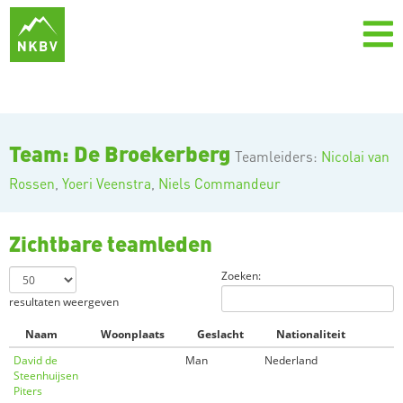
Team: De Broekerberg
Teamleiders:
Nicolai van
Rossen
,
Yoeri Veenstra
,
Niels Commandeur
Zichtbare teamleden
Zoeken:
resultaten weergeven
Naam
Woonplaats
Geslacht
Nationaliteit
David de
Man
Nederland
Steenhuijsen
Piters