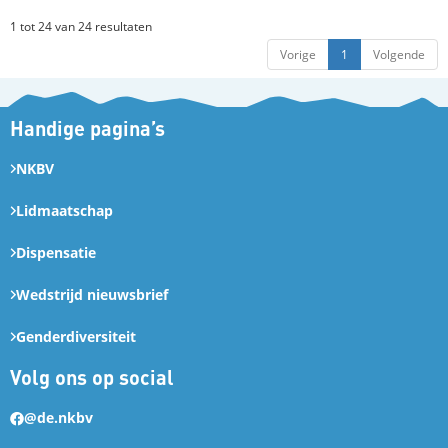
1 tot 24 van 24 resultaten
Vorige
1
Volgende
Handige pagina’s
NKBV
Lidmaatschap
Dispensatie
Wedstrijd nieuwsbrief
Genderdiversiteit
Volg ons op social
@de.nkbv