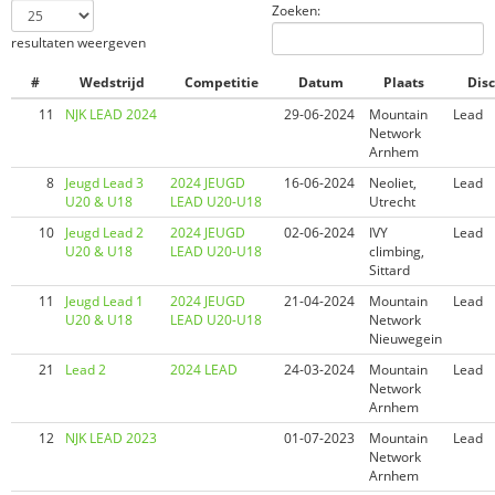
Zoeken:
resultaten weergeven
#
Wedstrijd
Competitie
Datum
Plaats
Disc
11
NJK LEAD 2024
29-06-2024
Mountain
Lead
Network
Arnhem
8
Jeugd Lead 3
2024 JEUGD
16-06-2024
Neoliet,
Lead
U20 & U18
LEAD U20-U18
Utrecht
10
Jeugd Lead 2
2024 JEUGD
02-06-2024
IVY
Lead
U20 & U18
LEAD U20-U18
climbing,
Sittard
11
Jeugd Lead 1
2024 JEUGD
21-04-2024
Mountain
Lead
U20 & U18
LEAD U20-U18
Network
Nieuwegein
21
Lead 2
2024 LEAD
24-03-2024
Mountain
Lead
Network
Arnhem
12
NJK LEAD 2023
01-07-2023
Mountain
Lead
Network
Arnhem