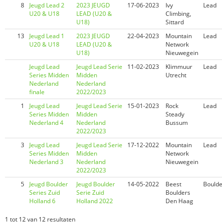
8
Jeugd Lead 2
2023 JEUGD
17-06-2023
Ivy
Lead
U20 & U18
LEAD (U20 &
Climbing,
U18)
Sittard
13
Jeugd Lead 1
2023 JEUGD
22-04-2023
Mountain
Lead
U20 & U18
LEAD (U20 &
Network
U18)
Nieuwegein
Jeugd Lead
Jeugd Lead Serie
11-02-2023
Klimmuur
Lead
Series Midden
Midden
Utrecht
Nederland
Nederland
finale
2022/2023
1
Jeugd Lead
Jeugd Lead Serie
15-01-2023
Rock
Lead
Series Midden
Midden
Steady
Nederland 4
Nederland
Bussum
2022/2023
3
Jeugd Lead
Jeugd Lead Serie
17-12-2022
Mountain
Lead
Series Midden
Midden
Network
Nederland 3
Nederland
Nieuwegein
2022/2023
5
Jeugd Boulder
Jeugd Boulder
14-05-2022
Beest
Boulde
Series Zuid
Serie Zuid
Boulders
Holland 6
Holland 2022
Den Haag
1 tot 12 van 12 resultaten