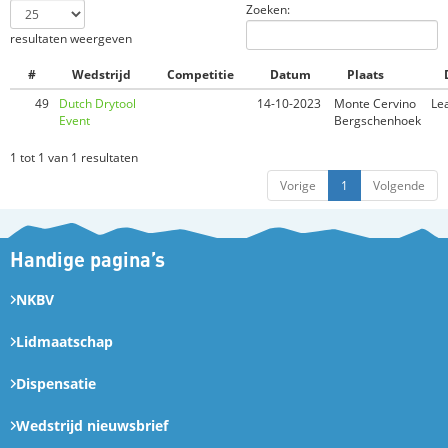
Zoeken:
resultaten weergeven
#
Wedstrijd
Competitie
Datum
Plaats
49
Dutch Drytool
14-10-2023
Monte Cervino
Le
Event
Bergschenhoek
1 tot 1 van 1 resultaten
Vorige
1
Volgende
Handige pagina’s
NKBV
Lidmaatschap
Dispensatie
Wedstrijd nieuwsbrief