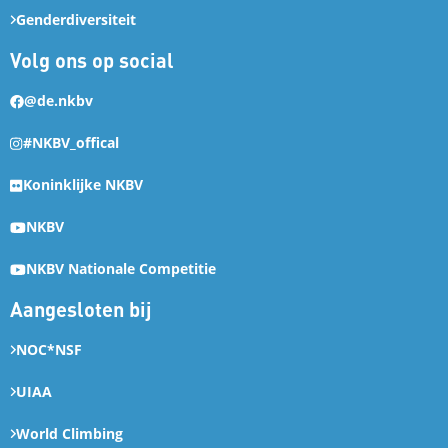
Genderdiversiteit
Volg ons op social
@de.nkbv
#NKBV_offical
Koninklijke NKBV
NKBV
NKBV Nationale Competitie
Aangesloten bij
NOC*NSF
UIAA
World Climbing