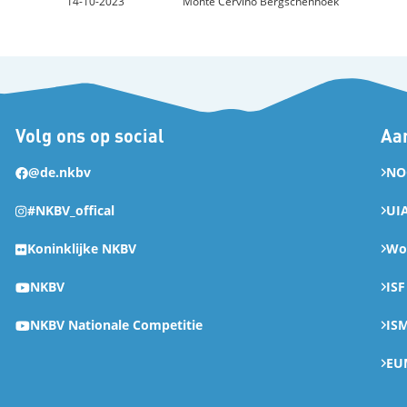
14-10-2023
Monte Cervino Bergschenhoek
Volg ons op social
Aan
@de.nkbv
NO
#NKBV_offical
UI
Koninklijke NKBV
Wor
NKBV
ISF
NKBV Nationale Competitie
IS
EU