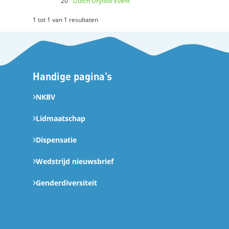
20
Dutch Drytool Event
1 tot 1 van 1 resultaten
Handige pagina’s
NKBV
Lidmaatschap
Dispensatie
Wedstrijd nieuwsbrief
Genderdiversiteit