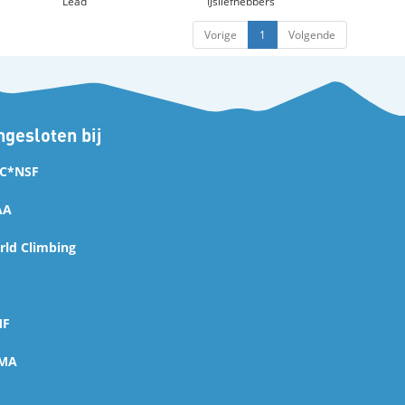
Lead
IJsliefhebbers
Vorige
1
Volgende
gesloten bij
C*NSF
AA
ld Climbing
MF
MA