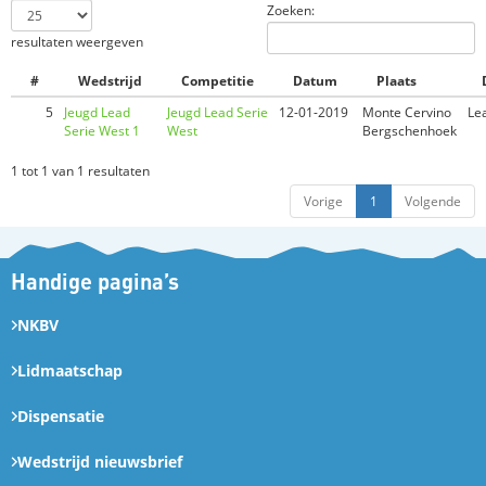
Zoeken:
resultaten weergeven
#
Wedstrijd
Competitie
Datum
Plaats
5
Jeugd Lead
Jeugd Lead Serie
12-01-2019
Monte Cervino
Le
Serie West 1
West
Bergschenhoek
1 tot 1 van 1 resultaten
Vorige
1
Volgende
Handige pagina’s
NKBV
Lidmaatschap
Dispensatie
Wedstrijd nieuwsbrief