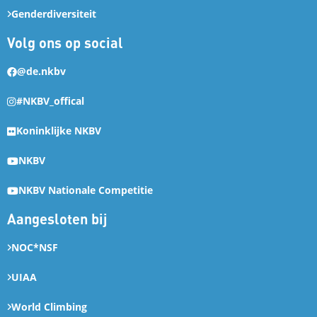
Genderdiversiteit
Volg ons op social
@de.nkbv
#NKBV_offical
Koninklijke NKBV
NKBV
NKBV Nationale Competitie
Aangesloten bij
NOC*NSF
UIAA
World Climbing