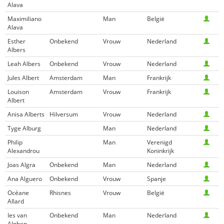
Alava
Maximiliano
Man
België
Alava
Esther
Onbekend
Vrouw
Nederland
Albers
Leah Albers
Onbekend
Vrouw
Nederland
Jules Albert
Amsterdam
Man
Frankrijk
Louison
Amsterdam
Vrouw
Frankrijk
Albert
Anisa Alberts
Hilversum
Vrouw
Nederland
Tyge Alburg
Man
Nederland
Philip
Man
Verenigd
Alexandrou
Koninkrijk
Joas Algra
Onbekend
Man
Nederland
Ana Alguero
Onbekend
Vrouw
Spanje
Océane
Rhisnes
Vrouw
België
Allard
Ies van
Onbekend
Man
Nederland
Alphen