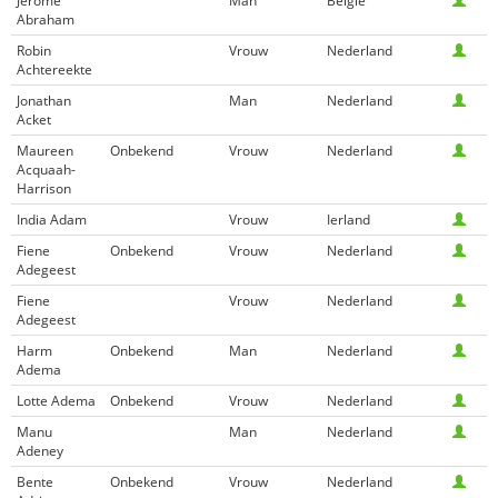
Jérôme
Man
België
Abraham
Robin
Vrouw
Nederland
Achtereekte
Jonathan
Man
Nederland
Acket
Maureen
Onbekend
Vrouw
Nederland
Acquaah-
Harrison
India Adam
Vrouw
Ierland
Fiene
Onbekend
Vrouw
Nederland
Adegeest
Fiene
Vrouw
Nederland
Adegeest
Harm
Onbekend
Man
Nederland
Adema
Lotte Adema
Onbekend
Vrouw
Nederland
Manu
Man
Nederland
Adeney
Bente
Onbekend
Vrouw
Nederland