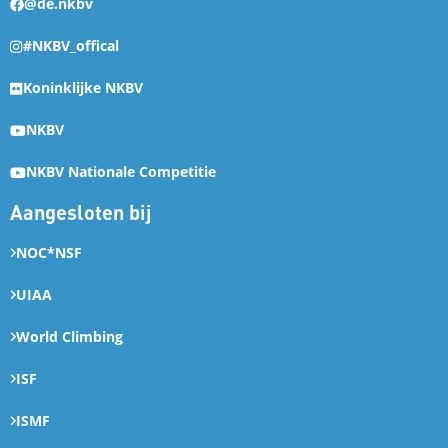
@de.nkbv
#NKBV_offical
Koninklijke NKBV
NKBV
NKBV Nationale Competitie
Aangesloten bij
NOC*NSF
UIAA
World Climbing
ISF
ISMF