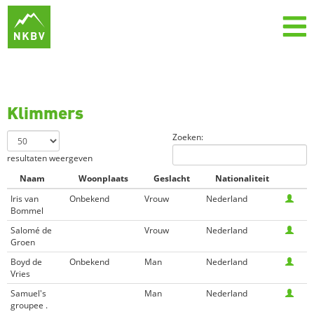
Klimmers
Zoeken:
resultaten weergeven
Naam
Woonplaats
Geslacht
Nationaliteit
Iris van
Onbekend
Vrouw
Nederland
Bommel
Salomé de
Vrouw
Nederland
Groen
Boyd de
Onbekend
Man
Nederland
Vries
Samuel's
Man
Nederland
groupee .