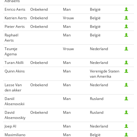
Adriaens
Enrico Aerts
Onbekend
Man
België
Katrien Aerts
Onbekend
Vrouw
België
Pieter Aerts
Onbekend
Man
België
Raphaël
Man
België
Aerts
Teuntje
Vrouw
Nederland
Agema
Turan Akilli
Onbekend
Man
Nederland
Quinn Akins
Man
Verenigde Staten
van Amerika
Lasse Van
Onbekend
Man
Nederland
den akker
Daniil
Man
Rusland
Aksenovskii
David
Onbekend
Man
Rusland
Aksenovskiy
Joep Al
Man
Nederland
Maximiliano
Man
België