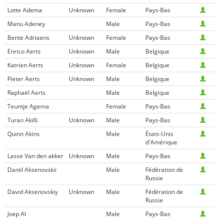
Lotte Adema
Unknown
Female
Pays-Bas
Manu Adeney
Male
Pays-Bas
Bente Adriaens
Unknown
Female
Pays-Bas
Enrico Aerts
Unknown
Male
Belgique
Katrien Aerts
Unknown
Female
Belgique
Pieter Aerts
Unknown
Male
Belgique
Raphaël Aerts
Male
Belgique
Teuntje Agema
Female
Pays-Bas
Turan Akilli
Unknown
Male
Pays-Bas
Quinn Akins
Male
États-Unis
d'Amérique
Lasse Van den akker
Unknown
Male
Pays-Bas
Daniil Aksenovskii
Male
Fédération de
Russie
David Aksenovskiy
Unknown
Male
Fédération de
Russie
Joep Al
Male
Pays-Bas