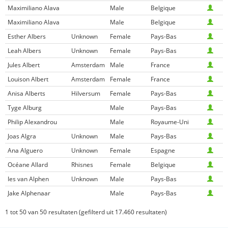
Maximiliano Alava
Male
Belgique
Maximiliano Alava
Male
Belgique
Esther Albers
Unknown
Female
Pays-Bas
Leah Albers
Unknown
Female
Pays-Bas
Jules Albert
Amsterdam
Male
France
Louison Albert
Amsterdam
Female
France
Anisa Alberts
Hilversum
Female
Pays-Bas
Tyge Alburg
Male
Pays-Bas
Philip Alexandrou
Male
Royaume-Uni
Joas Algra
Unknown
Male
Pays-Bas
Ana Alguero
Unknown
Female
Espagne
Océane Allard
Rhisnes
Female
Belgique
Ies van Alphen
Unknown
Male
Pays-Bas
Jake Alphenaar
Male
Pays-Bas
1 tot 50 van 50 resultaten (gefilterd uit 17.460 resultaten)