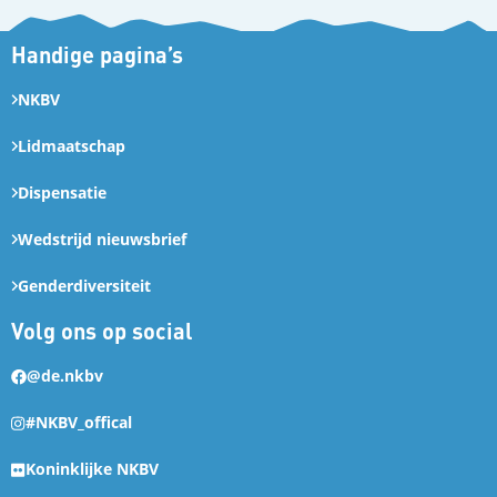
Handige pagina’s
NKBV
Lidmaatschap
Dispensatie
Wedstrijd nieuwsbrief
Genderdiversiteit
Volg ons op social
@de.nkbv
#NKBV_offical
Koninklijke NKBV