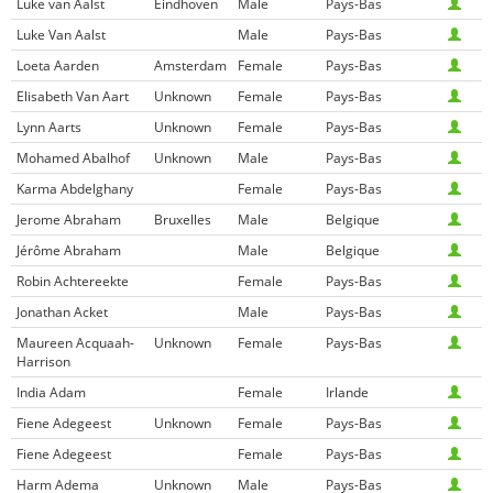
Luke van Aalst
Eindhoven
Male
Pays-Bas
Luke Van Aalst
Male
Pays-Bas
Loeta Aarden
Amsterdam
Female
Pays-Bas
Elisabeth Van Aart
Unknown
Female
Pays-Bas
Lynn Aarts
Unknown
Female
Pays-Bas
Mohamed Abalhof
Unknown
Male
Pays-Bas
Karma Abdelghany
Female
Pays-Bas
Jerome Abraham
Bruxelles
Male
Belgique
Jérôme Abraham
Male
Belgique
Robin Achtereekte
Female
Pays-Bas
Jonathan Acket
Male
Pays-Bas
Maureen Acquaah-
Unknown
Female
Pays-Bas
Harrison
India Adam
Female
Irlande
Fiene Adegeest
Unknown
Female
Pays-Bas
Fiene Adegeest
Female
Pays-Bas
Harm Adema
Unknown
Male
Pays-Bas