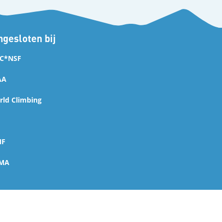
gesloten bij
C*NSF
AA
ld Climbing
MF
MA