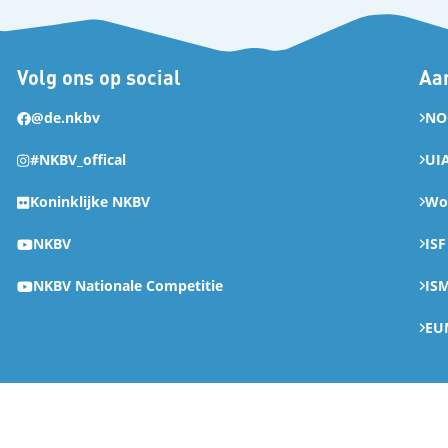
Volg ons op social
Aan
@de.nkbv
NO
#NKBV_offical
UI
Koninklijke NKBV
Wor
NKBV
ISF
NKBV Nationale Competitie
IS
EU