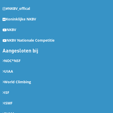
#NKBV_offical
Koninklijke NKBV
NKBV
NKBV Nationale Competitie
Aangesloten bij
NOC*NSF
UIAA
World Climbing
ISF
ISMF