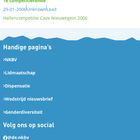
1e competitieronde
29-01-2006
Unknown
Lead
Hallencompetitie Cave Nieuwegein 2006
Handige pagina’s
NKBV
Lidmaatschap
Dispensatie
Wedstrijd nieuwsbrief
Genderdiversiteit
Volg ons op social
@de.nkbv