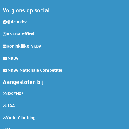
Volg ons op social
@de.nkbv
#NKBV_offical
Koninklijke NKBV
NKBV
NKBV Nationale Competitie
Aangesloten bij
NOC*NSF
UIAA
World Climbing