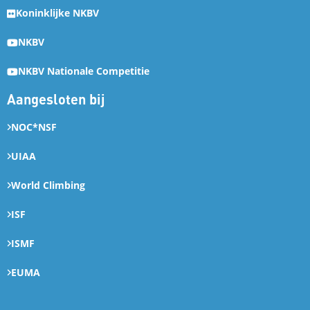
Koninklijke NKBV
NKBV
NKBV Nationale Competitie
Aangesloten bij
NOC*NSF
UIAA
World Climbing
ISF
ISMF
EUMA