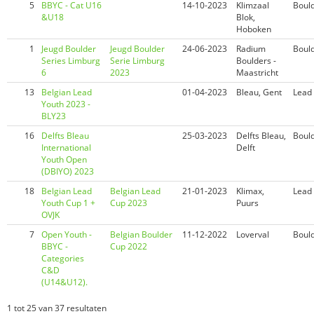
5
BBYC - Cat U16
14-10-2023
Klimzaal
Boul
&U18
Blok,
Hoboken
1
Jeugd Boulder
Jeugd Boulder
24-06-2023
Radium
Boul
Series Limburg
Serie Limburg
Boulders -
6
2023
Maastricht
13
Belgian Lead
01-04-2023
Bleau, Gent
Lead
Youth 2023 -
BLY23
16
Delfts Bleau
25-03-2023
Delfts Bleau,
Boul
International
Delft
Youth Open
(DBIYO) 2023
18
Belgian Lead
Belgian Lead
21-01-2023
Klimax,
Lead
Youth Cup 1 +
Cup 2023
Puurs
OVJK
7
Open Youth -
Belgian Boulder
11-12-2022
Loverval
Boul
BBYC -
Cup 2022
Categories
C&D
(U14&U12).
1 tot 25 van 37 resultaten