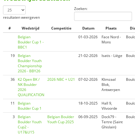
Zoeken:
resultaten weergeven
#
Wedstrijd
Competitie
Datum
Plaats
Di
Belgian
01-03-2026
Face Nord -
Boul
Boulder Cup 1 -
Mons
BBC1
19
Belgian
21-02-2026
Isatis - Liège
Boul
Boulder Youth
Championship
2026 - BBY26
36
K2 Open BK /
2026 NBC + U21
07-02-2026
Klimzaal
Boul
NK Boulder
Blok,
2026
Antwerpen
QUALIFICATION
11
Belgian
18-10-2025
Hall 9,
Boul
Boulder Cup 1
Vilvoorde
3
Belgian
Belgian Boulder
06-09-2025
Dock79 -
Boul
Boulder Youth
Youth Cup 2025
Tertre (Saint
Cup2 -
Ghislain)
U17&U15