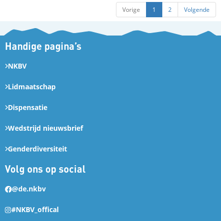
Vorige
1
2
Volgende
Handige pagina’s
NKBV
Lidmaatschap
Dispensatie
Wedstrijd nieuwsbrief
Genderdiversiteit
Volg ons op social
@de.nkbv
#NKBV_offical