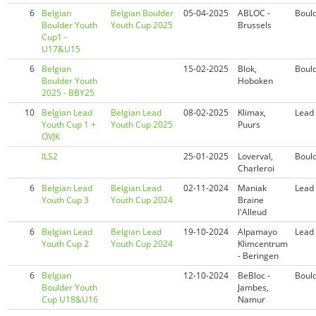
6
Belgian
Belgian Boulder
05-04-2025
ABLOC -
Boul
Boulder Youth
Youth Cup 2025
Brussels
Cup1 -
U17&U15
6
Belgian
15-02-2025
Blok,
Boul
Boulder Youth
Hoboken
2025 - BBY25
10
Belgian Lead
Belgian Lead
08-02-2025
Klimax,
Lead
Youth Cup 1 +
Youth Cup 2025
Puurs
OVJK
ILS2
25-01-2025
Loverval,
Boul
Charleroi
6
Belgian Lead
Belgian Lead
02-11-2024
Maniak
Lead
Youth Cup 3
Youth Cup 2024
Braine
l'Alleud
6
Belgian Lead
Belgian Lead
19-10-2024
Alpamayo
Lead
Youth Cup 2
Youth Cup 2024
Klimcentrum
- Beringen
6
Belgian
12-10-2024
BeBloc -
Boul
Boulder Youth
Jambes,
Cup U18&U16
Namur