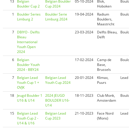
13
Belgian
Belgian Boulder
05-10-2024
Blok,
Boul
Boulder Cup 2
Cup 2024
Hoboken
1
Boulder Series
Boulder Serie
19-04-2024
Radium
Boul
Limburg 2
Limburg 2024
Boulders,
Maastricht
7
DBIYO - Delfts
23-03-2024
Delfts Bleau,
Boul
Bleau
Delft
International
Youth Open
2024
6
Belgian
17-02-2024
Camp de
Boul
Boulder Youth
Base,
2024 - BBY24
Brussels
7
Belgian Lead
Belgian Lead
20-01-2024
Klimax,
Lead
Youth Cup 1 +
Youth Cup 2024
Puurs
OVJK
18
Jeugd Boulder 1
2024 JEUGD
18-11-2023
Club Monk,
Boul
U16 & U14
BOULDER U16-
Amsterdam
U14
15
Belgian Lead
Belgian Lead
21-10-2023
Face Nord
Lead
Youth Cup 2 -
Cup 2023
(Mons)
U14 & U16