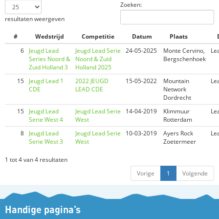
Zoeken:
resultaten weergeven
#
Wedstrijd
Competitie
Datum
Plaats
6
Jeugd Lead
Jeugd Lead Serie
24-05-2025
Monte Cervino,
Le
Series Noord &
Noord & Zuid
Bergschenhoek
Zuid Holland 3
Holland 2025
15
Jeugd Lead 1
2022 JEUGD
15-05-2022
Mountain
Le
CDE
LEAD CDE
Network
Dordrecht
15
Jeugd Lead
Jeugd Lead Serie
14-04-2019
Klimmuur
Le
Serie West 4
West
Rotterdam
8
Jeugd Lead
Jeugd Lead Serie
10-03-2019
Ayers Rock
Le
Serie West 3
West
Zoetermeer
1 tot 4 van 4 resultaten
Vorige
1
Volgende
Handige pagina’s