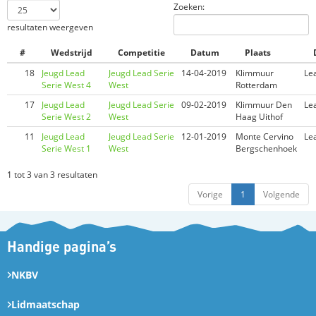
Zoeken:
resultaten weergeven
#
Wedstrijd
Competitie
Datum
Plaats
18
Jeugd Lead
Jeugd Lead Serie
14-04-2019
Klimmuur
Le
Serie West 4
West
Rotterdam
17
Jeugd Lead
Jeugd Lead Serie
09-02-2019
Klimmuur Den
Le
Serie West 2
West
Haag Uithof
11
Jeugd Lead
Jeugd Lead Serie
12-01-2019
Monte Cervino
Le
Serie West 1
West
Bergschenhoek
1 tot 3 van 3 resultaten
Vorige
1
Volgende
Handige pagina’s
NKBV
Lidmaatschap