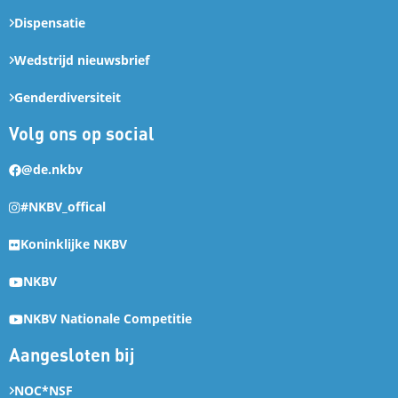
Dispensatie
Wedstrijd nieuwsbrief
Genderdiversiteit
Volg ons op social
@de.nkbv
#NKBV_offical
Koninklijke NKBV
NKBV
NKBV Nationale Competitie
Aangesloten bij
NOC*NSF