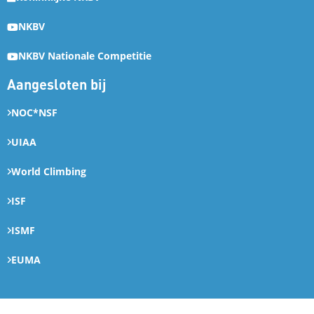
NKBV
NKBV Nationale Competitie
Aangesloten bij
NOC*NSF
UIAA
World Climbing
ISF
ISMF
EUMA