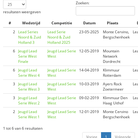
Zoeken:
resultaten weergeven
#
Wedstrijd
Competitie
Datum
Plaats
2
Lead Series
Lead Serie
23-05-2025
Monte Cervino,
Le
Noord & Zuid
Noord & Zuid
Bergschenhoek
Holland 3
Holland 2025
6
Jeugd Lead
Jeugd Lead Serie
12-05-2019
Mountain
Le
Serie West
West
Network
Finale
Dordrecht
6
Jeugd Lead
Jeugd Lead Serie
14-04-2019
Klimmuur
Le
Serie West 4
West
Rotterdam
3
Jeugd Lead
Jeugd Lead Serie
10-03-2019
Ayers Rock
Le
Serie West 3
West
Zoetermeer
3
Jeugd Lead
Jeugd Lead Serie
09-02-2019
Klimmuur Den
Le
Serie West 2
West
Haag Uithof
2
Jeugd Lead
Jeugd Lead Serie
12-01-2019
Monte Cervino
Le
Serie West 1
West
Bergschenhoek
1 tot 6 van 6 resultaten
Vorige
1
Volgende